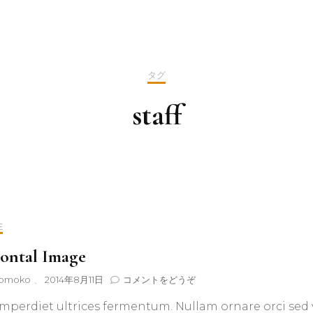
タグ
staff
E
ontal Image
(Horizontal
omoko
、
2014年8月11日
コメントをどうぞ
Image)
mperdiet ultrices fermentum. Nullam ornare orci sed v