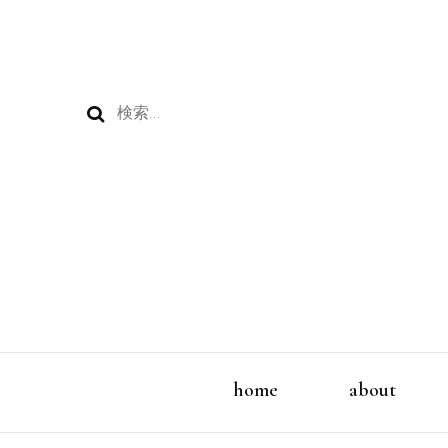
検
索:
home
about