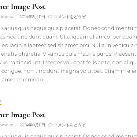
er Image Post
(Another
omoko
、
2014年8月11日
コメントをどうぞ
Image
 varius quis neque quis placerat. Donec condimentum
Post)
ras nec tincidunt quam. Ut aliquam ullamcorper quam, 
 leo lacinia laoreet sed sit amet orci. Nulla in vehicul
nenatis pharetra. Vivamus quis mauris purus. Praesent
iverra tincidunt. Integer volutpat felis ante, non aliq
congue, non tincidunt magna volutpat. Etiam in el
it amet commodo.
E
er Image Post
(Another
omoko
、
2014年8月11日
コメントをどうぞ
Image
 varius quis neque quis placerat. Donec condimentum
Post)