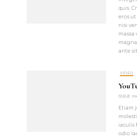
quis. C
eros ut
nisi ve
massa v
magna 
ante s
VIDEO
YouTu
投稿者:
m
Etiam j
molesti
iaculis
odio la