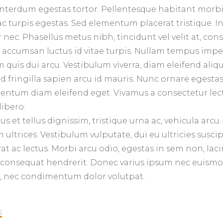
nterdum egestas tortor. Pellentesque habitant morbi 
c turpis egestas. Sed elementum placerat tristique. I
nec. Phasellus metus nibh, tincidunt vel velit at, cons
ccumsan luctus id vitae turpis. Nullam tempus imper
 quis dui arcu. Vestibulum viverra, diam eleifend ali
 fringilla sapien arcu id mauris. Nunc ornare egesta
entum diam eleifend eget. Vivamus a consectetur lectu
libero.
us et tellus dignissim, tristique urna ac, vehicula arcu
 ultrices. Vestibulum vulputate, dui eu ultricies suscipi
rat ac lectus. Morbi arcu odio, egestas in sem non, l
consequat hendrerit. Donec varius ipsum nec euismod 
is, nec condimentum dolor volutpat.
E