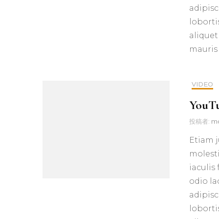
adipisc
loborti
aliquet
mauris 
VIDEO
YouTu
投稿者:
m
Etiam j
molesti
iaculis
odio la
adipisc
loborti