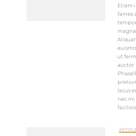
Etiam i
fames a
tempor 
magna a
Aliquam
euismod
ut ferm
auctor 
Phasell
pretium
lacus e
nec mi 
facilis
ARTICL