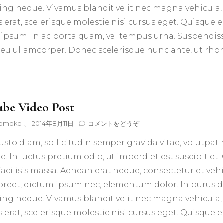
ing neque. Vivamus blandit velit nec magna vehicula, 
s erat, scelerisque molestie nisi cursus eget. Quisque e
 ipsum. In ac porta quam, vel tempus urna. Suspendiss
eu ullamcorper. Donec scelerisque nunc ante, ut rhon
be Video Post
(YouTube
omoko
、
2014年8月11日
コメントをどうぞ
Video
usto diam, sollicitudin semper gravida vitae, volutpat 
Post)
e. In luctus pretium odio, ut imperdiet est suscipit et. 
 facilisis massa. Aenean erat neque, consectetur et veh
oreet, dictum ipsum nec, elementum dolor. In purus d
ing neque. Vivamus blandit velit nec magna vehicula, 
s erat, scelerisque molestie nisi cursus eget. Quisque e