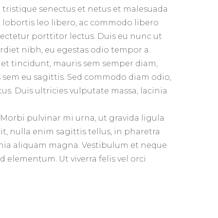
tristique senectus et netus et malesuada
n lobortis leo libero, ac commodo libero
ectetur porttitor lectus. Duis eu nunc ut
diet nibh, eu egestas odio tempor a.
quet tincidunt, mauris sem semper diam,
s sem eu sagittis. Sed commodo diam odio,
s. Duis ultricies vulputate massa, lacinia
. Morbi pulvinar mi urna, ut gravida ligula
t, nulla enim sagittis tellus, in pharetra
acinia aliquam magna. Vestibulum et neque
elementum. Ut viverra felis vel orci