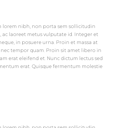
 lorem nibh, non porta sem sollicitudin
ac laoreet metus vulputate id. Integer et
a neque, in posuere urna. Proin et massa at
 nec tempor quam. Proin sit amet libero in
uam erat eleifend et. Nunc dictum lectus sed
ementum erat. Quisque fermentum molestie
 lorem nibh, non porta sem sollicitudin