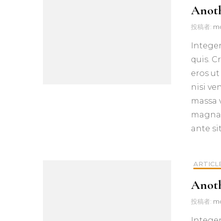
Anoth
投稿者:
m
Integer
quis. C
eros ut
nisi ve
massa v
magna 
ante s
ARTICL
Anoth
投稿者:
m
Integer