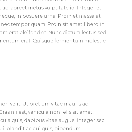
ac laoreet metus vulputate id. Integer et
a neque, in posuere urna. Proin et massa at
 nec tempor quam. Proin sit amet libero in
uam erat eleifend et. Nunc dictum lectus sed
ementum erat. Quisque fermentum molestie
non velit. Ut pretium vitae mauris ac
Cras mi est, vehicula non felis sit amet,
icula quis, dapibus vitae augue. Integer sed
ui, blandit ac dui quis, bibendum