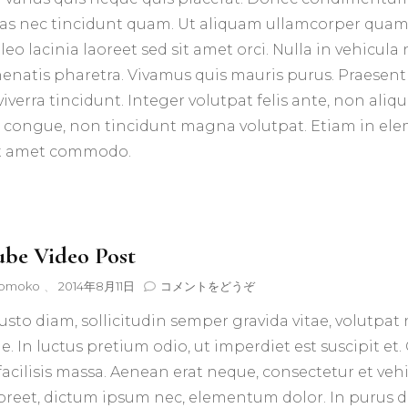
ras nec tincidunt quam. Ut aliquam ullamcorper quam, 
 leo lacinia laoreet sed sit amet orci. Nulla in vehicul
nenatis pharetra. Vivamus quis mauris purus. Praesent
iverra tincidunt. Integer volutpat felis ante, non aliq
congue, non tincidunt magna volutpat. Etiam in el
it amet commodo.
be Video Post
(YouTube
omoko
、
2014年8月11日
コメントをどうぞ
Video
usto diam, sollicitudin semper gravida vitae, volutpat 
Post)
e. In luctus pretium odio, ut imperdiet est suscipit et. 
 facilisis massa. Aenean erat neque, consectetur et veh
oreet, dictum ipsum nec, elementum dolor. In purus d