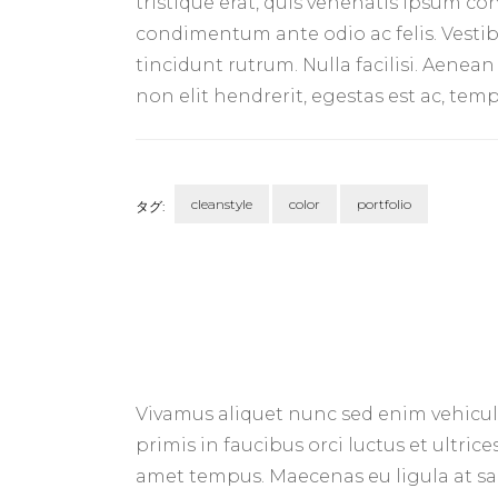
tristique erat, quis venenatis ipsum co
condimentum ante odio ac felis. Vestibu
tincidunt rutrum. Nulla facilisi. Aenea
non elit hendrerit, egestas est ac, t
cleanstyle
color
portfolio
タグ:
Vivamus aliquet nunc sed enim vehicul
primis in faucibus orci luctus et ultri
amet tempus. Maecenas eu ligula at sa