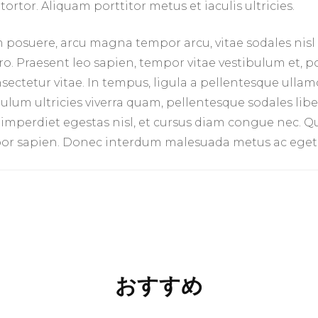
 tortor. Aliquam porttitor metus et iaculis ultricies.
sim posuere, arcu magna tempor arcu, vitae sodales nisl
ero. Praesent leo sapien, tempor vitae vestibulum et, p
nsectetur vitae. In tempus, ligula a pellentesque ulla
lum ultricies viverra quam, pellentesque sodales liber
n imperdiet egestas nisl, et cursus diam congue nec. Qu
empor sapien. Donec interdum malesuada metus ac eget
おすすめ