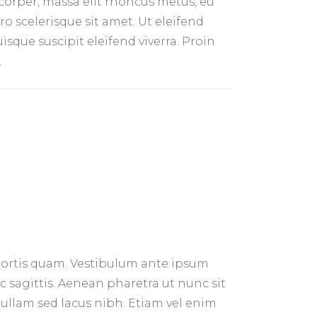
mcorper, massa elit rhoncus metus, eu
o scelerisque sit amet. Ut eleifend
isque suscipit eleifend viverra. Proin
.
obortis quam. Vestibulum ante ipsum
ec sagittis. Aenean pharetra ut nunc sit
ullam sed lacus nibh. Etiam vel enim