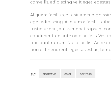
convallis, adipiscing velit eget, egestas
Aliquam facilisis, nisl sit amet dignis
eget adipiscing. Aliquam a facilisis lib
tristique erat, quis venenatis ipsum co
condimentum ante odio ac felis. Vestibu
tincidunt rutrum. Nulla facilisi. Aenea
non elit hendrerit, egestas est ac, t
cleanstyle
color
portfolio
タグ:
投
稿
ナ
ビ
ゲ