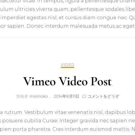
nsectetur vitae. In tempus, ligula a pellentesque ulla
lum ultricies viverra quam, pellentesque sodales liber
n imperdiet egestas nisl, et cursus diam congue nec. Qu
empor sapien. Donec interdum malesuada metus ac eget
VIDEO
Vimeo Video Post
(Vimeo
投稿者:
momoko
、
2014年8月11日
コメントをどうぞ
Video
Post)
a rutrum. Vestibulum vitae venenatis nisl, dapibus l
ces posuere cubilia Curae; Integer gravida nec sapien n
pien porta pharetra. Cras interdum euismod mattis. N