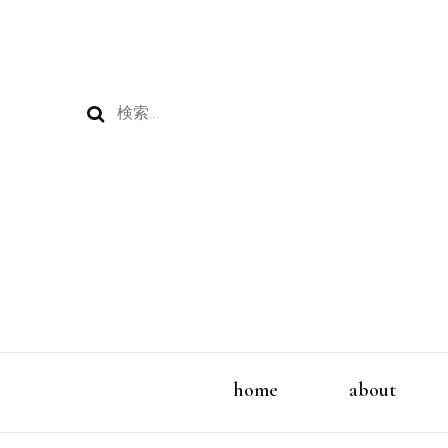
検
索:
home
about