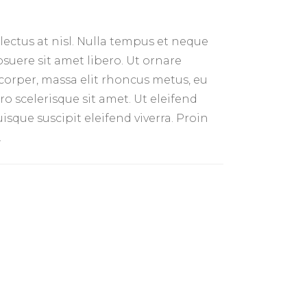
 lectus at nisl. Nulla tempus et neque
osuere sit amet libero. Ut ornare
mcorper, massa elit rhoncus metus, eu
o scelerisque sit amet. Ut eleifend
isque suscipit eleifend viverra. Proin
.