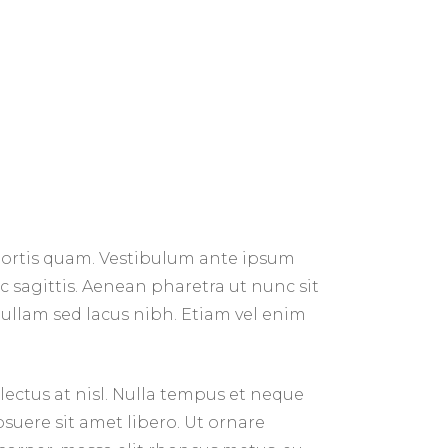
obortis quam. Vestibulum ante ipsum
ec sagittis. Aenean pharetra ut nunc sit
ullam sed lacus nibh. Etiam vel enim
 lectus at nisl. Nulla tempus et neque
osuere sit amet libero. Ut ornare