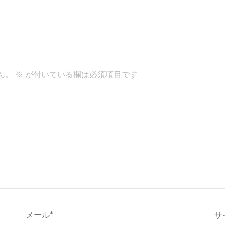
ん。
※
が付いている欄は必須項目です
メール
*
サ