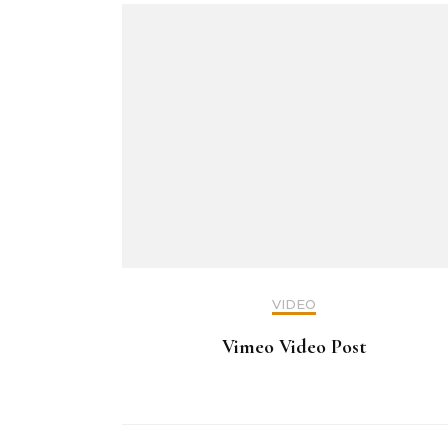
ー
シ
ョ
ン
VIDEO
Vimeo Video Post