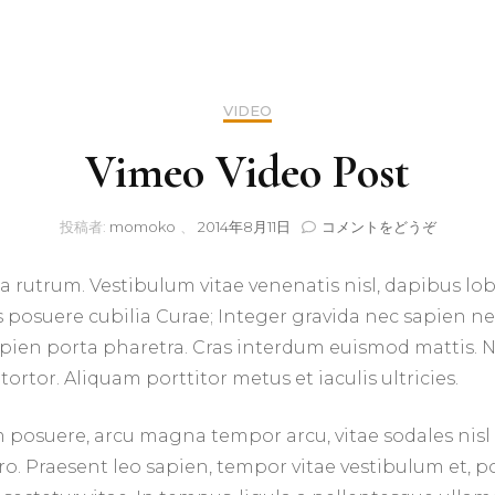
VIDEO
Vimeo Video Post
(Vimeo
投稿者:
momoko
、
2014年8月11日
コメントをどうぞ
Video
Post)
a rutrum. Vestibulum vitae venenatis nisl, dapibus l
ces posuere cubilia Curae; Integer gravida nec sapien n
pien porta pharetra. Cras interdum euismod mattis. N
 tortor. Aliquam porttitor metus et iaculis ultricies.
sim posuere, arcu magna tempor arcu, vitae sodales nisl
ero. Praesent leo sapien, tempor vitae vestibulum et, p