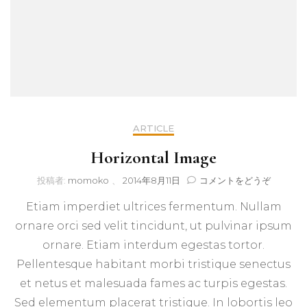
ARTICLE
Horizontal Image
(Horizon
投稿者:
momoko
、
2014年8月11日
コメントをどうぞ
Image)
Etiam imperdiet ultrices fermentum. Nullam
ornare orci sed velit tincidunt, ut pulvinar ipsum
ornare. Etiam interdum egestas tortor.
Pellentesque habitant morbi tristique senectus
et netus et malesuada fames ac turpis egestas.
Sed elementum placerat tristique. In lobortis leo