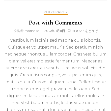
POLYGRAPHY
Post with Comments
(Post
投稿者:
momoko
、
2014年8月11日
コメントをどうぞ
with
Vestibulum lacinia sed magna quis lobortis.
Commen
Quisque et volutpat mauris. Sed pretium nibh
nec neque rhoncus ullamcorper. Cras vestibulum
diam vel erat molestie fermentum. Maecenas
auctor arcu erat, eu vestibulum lacus sollicitudin
quis. Cras a risus congue, volutpat enim quis,
mattis nulla. Cras vel aliquam urna. Pellentesque
rhoncus eros eget gravida malesuada. Sed
dignissim lacus purus, ac mollis tellus molestie
nec. Vestibulum mattis, lectus vitae dictum
dignissim, risus nulla luctus erat, id tincidunt elit