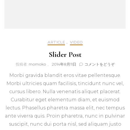
ARTICLE
,
VIDEO
Slider Post
(Slider
投稿者:
momoko
、
2014年8月11日
コメントをどうぞ
Post)
Morbi gravida blandit eros vitae pellentesque.
Morbi ultricies quam facilisis, tincidunt nunc vel,
cursus libero. Nulla venenatis aliquet placerat.
Curabitur eget elementum diam, et euismod
lectus. Phasellus pharetra massa elit, nec tempus
ante viverra quis. Proin pharetra, nunc in pulvinar
suscipit, nunc dui porta nisl, sed aliquam justo