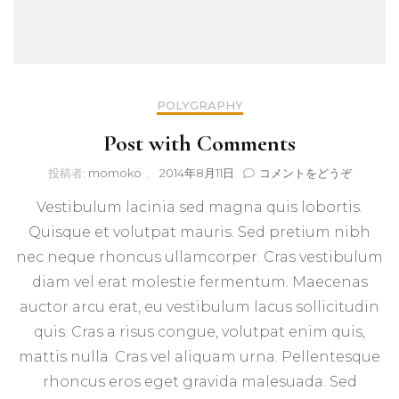
POLYGRAPHY
Post with Comments
(Post
投稿者:
momoko
、
2014年8月11日
コメントをどうぞ
with
Vestibulum lacinia sed magna quis lobortis.
Commen
Quisque et volutpat mauris. Sed pretium nibh
nec neque rhoncus ullamcorper. Cras vestibulum
diam vel erat molestie fermentum. Maecenas
auctor arcu erat, eu vestibulum lacus sollicitudin
quis. Cras a risus congue, volutpat enim quis,
mattis nulla. Cras vel aliquam urna. Pellentesque
rhoncus eros eget gravida malesuada. Sed